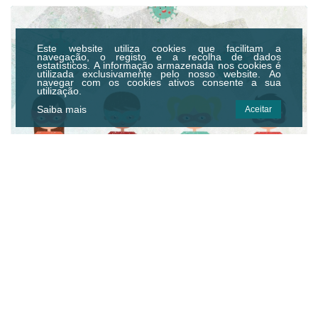
PROGRAMA 6 - RÁDIO CLUBE DE
MONSANTO
Este website utiliza cookies que facilitam a
Programa 6 - Rádio Clube de Monsanto
navegação, o registo e a recolha de dados
estatísticos.
A informação armazenada nos cookies é
utilizada exclusivamente pelo nosso website. Ao
navegar com os cookies ativos consente a sua
utilização.
Saiba mais
Aceitar
PROGRAMA 5 - RÁDIO CLUBE DE
MONSANTO
PROGRAMA 5 - RÁDIO CLUBE DE
MONSANTO
Programa 5 - Rádio Clube de Monsanto