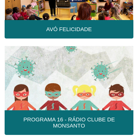
AVÓ FELICIDADE
AVÓ FELICIDADE
O Afirma-te foi com a Avó Felicidade a todos os jardins de
Infância do concelho. A Avó Felicidade estava muito
contente porque ia de férias! Mas, de repente, descobriu
que na sua mala de viagem estavam uns companheiros
imprevistos... entre cores e emoções... que grande
confusão! Se tem filhos a frequentar um Jardim de
Infância, mostre-lhes estas fotografias e descubra quem
eram esses companheiros e sobre o que falaram! Ouça
com eles a música, dancem e divirtam-se!
PROGRAMA 16 - RÁDIO CLUBE DE
MONSANTO