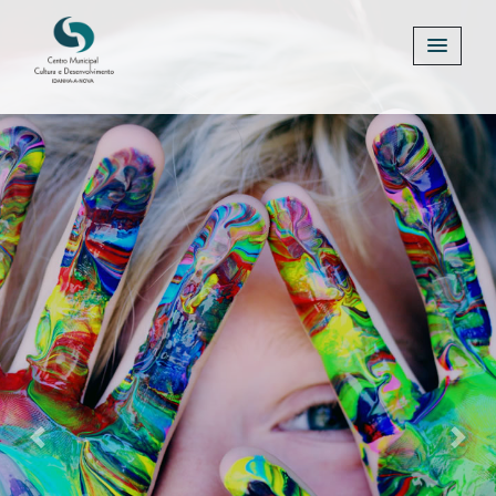
Previous
Next