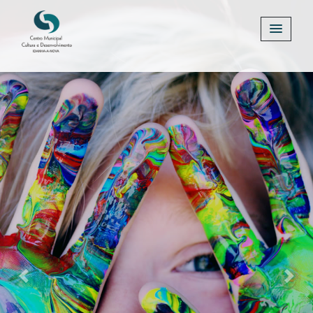
Previous
Next