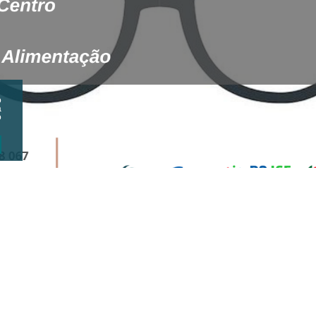
o
a
o