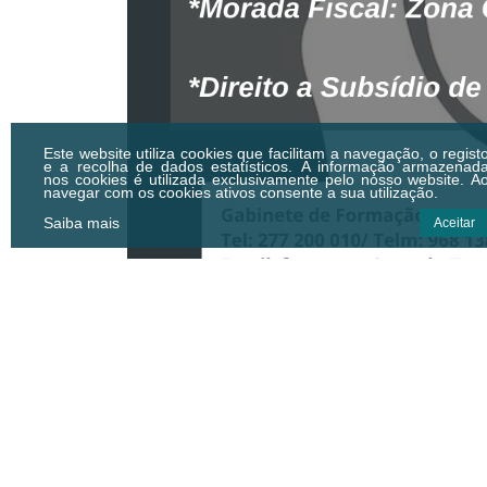
Este website utiliza cookies que facilitam a navegação, o regist
e a recolha de dados estatísticos.
A informação armazenad
nos cookies é utilizada exclusivamente pelo nosso website. A
navegar com os cookies ativos consente a sua utilização.
Saiba mais
Aceitar