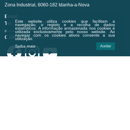
Zona Industrial, 6060-182 Idanha-a-Nova
Email.:
geral@cmcd.pt
Este website utiliza cookies que facilitam a
Tel.:
(+351) 277 200 010
navegação, o registo e a recolha de dados
estatísticos.
A informação armazenada nos cookies é
(Chamada para a rede fixa nacional)
utilizada exclusivamente pelo nosso website. Ao
navegar com os cookies ativos consente a sua
C.GPS:
39.924474,-7.238823
utilização.
Saiba mais
Aceitar