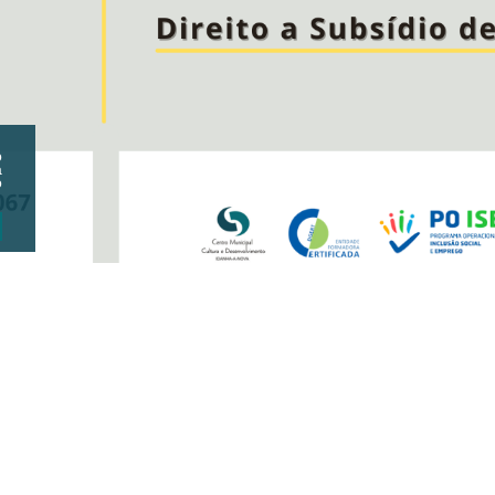
o
a
o