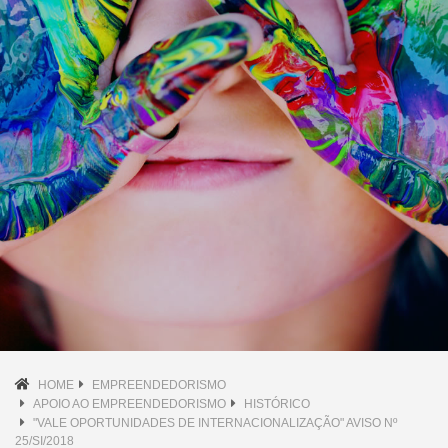
HOME
EMPREENDEDORISMO
APOIO AO EMPREENDEDORISMO
HISTÓRICO
"VALE OPORTUNIDADES DE INTERNACIONALIZAÇÃO" AVISO Nº
25/SI/2018