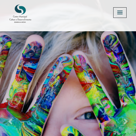
Previous
Next