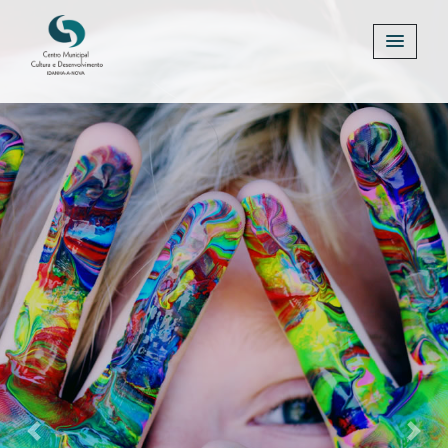
Previous
Next