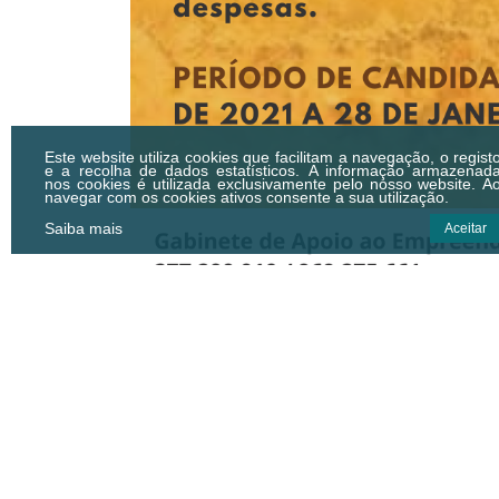
Este website utiliza cookies que facilitam a navegação, o regist
e a recolha de dados estatísticos.
A informação armazenad
nos cookies é utilizada exclusivamente pelo nosso website. A
navegar com os cookies ativos consente a sua utilização.
Saiba mais
Aceitar