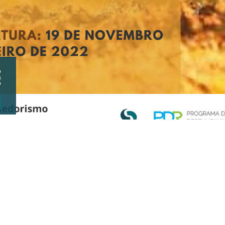
o
a
o