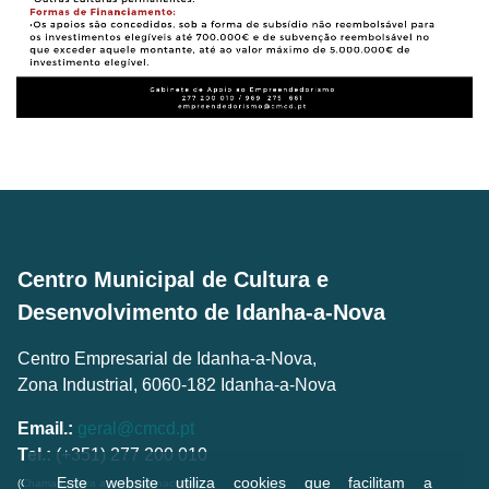
Centro Municipal de Cultura e
Desenvolvimento de Idanha-a-Nova
Centro Empresarial de Idanha-a-Nova,
Zona Industrial, 6060-182 Idanha-a-Nova
Email.:
geral@cmcd.pt
Tel.:
(+351) 277 200 010
Este website utiliza cookies que facilitam a
(Chamada para a rede fixa nacional)