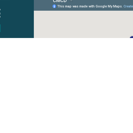
o
a
o