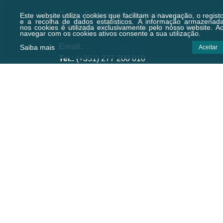
Centro Empresarial de Idanha-a-Nova,
Este website utiliza cookies que facilitam a navegação, o regist
e a recolha de dados estatísticos.
A informação armazenad
Zona Industrial, 6060-182 Idanha-a-Nova
nos cookies é utilizada exclusivamente pelo nosso website. A
navegar com os cookies ativos consente a sua utilização.
Email.:
geral@cmcd.pt
Saiba mais
Aceitar
Tel.:
(+351) 277 200 010
(Chamada para a rede fixa nacional)
C.GPS:
39.924474,-7.238823