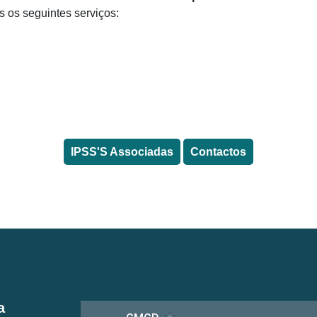
s os seguintes serviços:
;
IPSS'S Associadas
Contactos
a