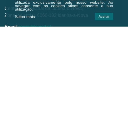
utilizada exclusivamente pelo nosso website. Ao
navegar com os cookies ativos consente a sua
Centro Empresarial de Idanha-a-Nova,
utilização.
Zona Industrial, 6060-182 Idanha-a-Nova
Saiba mais
Aceitar
Email.:
geral@cmcd.pt
Tel.:
(+351) 277 200 010
(Chamada para a rede fixa nacional)
C.GPS:
39.924474,-7.238823