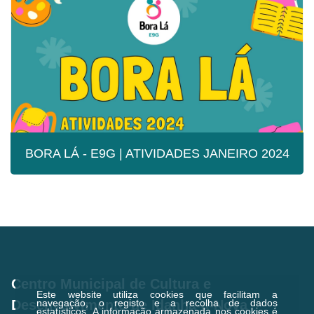
FEVEREIRO 2024
BORA LÁ - E9G | ATIVIDADES JANEIRO 2024
BORA LÁ - E9G | ATIVIDADES JANEIRO
2024
Centro Municipal de Cultura e
Este website utiliza cookies que facilitam a
navegação, o registo e a recolha de dados
Desenvolvimento de Idanha-a-Nova
estatísticos.
A informação armazenada nos cookies é