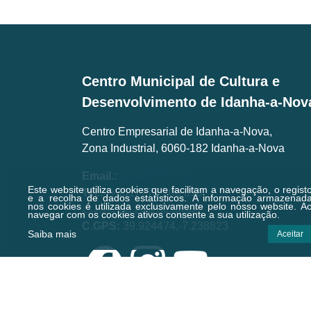
TÉCNICO DE PR
AGROPECUÁ
Centro Municipal de Cultura e
Desenvolvimento de Idanha-a-Nov
Centro Empresarial de Idanha-a-Nova,
Zona Industrial, 6060-182 Idanha-a-Nova
Email.:
geral@cmcd.pt
Este website utiliza cookies que facilitam a navegação, o regist
Tel.:
(+351) 277 200 010
e a recolha de dados estatísticos.
A informação armazenad
nos cookies é utilizada exclusivamente pelo nosso website. A
(Chamada para a rede fixa nacional)
navegar com os cookies ativos consente a sua utilização.
C.GPS:
39.924474,-7.238823
Saiba mais
Aceitar