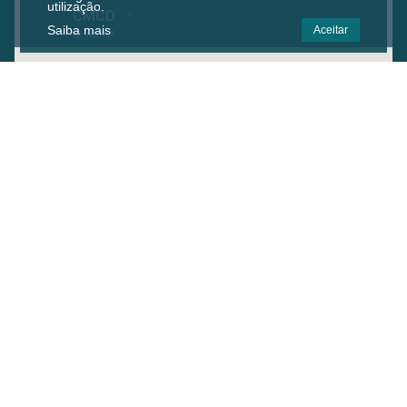
utilização.
Saiba mais
Aceitar
2026 © CMCD - by
Netsigma