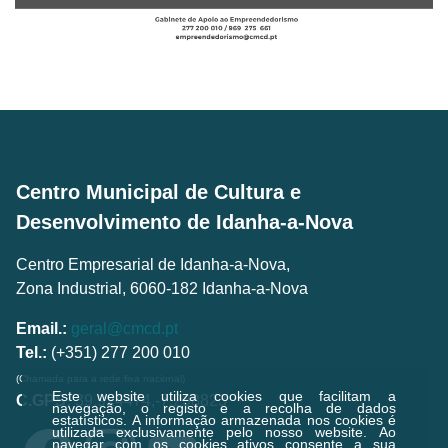
Centro Municipal de Cultura e
Desenvolvimento de Idanha-a-Nova
Centro Empresarial de Idanha-a-Nova,
Zona Industrial, 6060-182 Idanha-a-Nova
Email.:
geral@cmcd.pt
Tel.:
(+351) 277 200 010
(Chamada para a rede fixa nacional)
Este website utiliza cookies que facilitam a
C.GPS:
39.924474,-7.238823
navegação, o registo e a recolha de dados
estatísticos.
A informação armazenada nos cookies é
utilizada exclusivamente pelo nosso website. Ao
navegar com os cookies ativos consente a sua