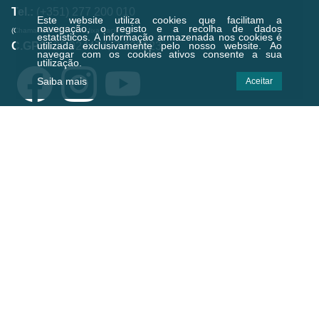
Tel.:
(+351) 277 200 010
Este website utiliza cookies que facilitam a
navegação, o registo e a recolha de dados
(Chamada para a rede fixa nacional)
estatísticos.
A informação armazenada nos cookies é
C.GPS:
39.924474,-7.238823
utilizada exclusivamente pelo nosso website. Ao
navegar com os cookies ativos consente a sua
utilização.
Saiba mais
Aceitar