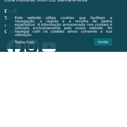
Email.:
geral@cmcd.pt
Este website utiliza cookies que facilitam a
Tel.:
(+351) 277 200 010
navegação, o registo e a recolha de dados
estatísticos.
A informação armazenada nos cookies é
(Chamada para a rede fixa nacional)
utilizada exclusivamente pelo nosso website. Ao
navegar com os cookies ativos consente a sua
C.GPS:
39.924474,-7.238823
utilização.
Saiba mais
Aceitar