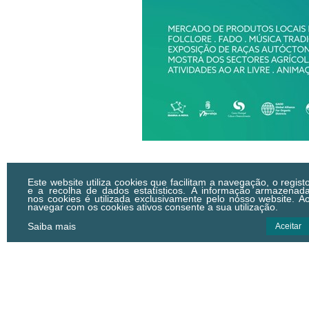
Este website utiliza cookies que facilitam a navegação, o regist
e a recolha de dados estatísticos.
A informação armazenad
nos cookies é utilizada exclusivamente pelo nosso website. A
navegar com os cookies ativos consente a sua utilização.
Saiba mais
Aceitar