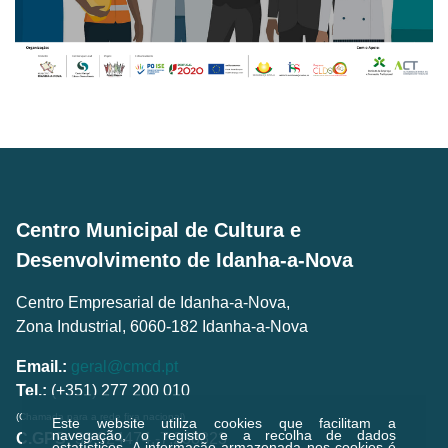
Centro Municipal de Cultura e
Desenvolvimento de Idanha-a-Nova
Centro Empresarial de Idanha-a-Nova,
Zona Industrial, 6060-182 Idanha-a-Nova
Email.:
geral@cmcd.pt
Tel.:
(+351) 277 200 010
(Chamada para a rede fixa nacional)
Este website utiliza cookies que facilitam a
navegação, o registo e a recolha de dados
C.GPS:
39.924474,-7.238823
estatísticos.
A informação armazenada nos cookies é