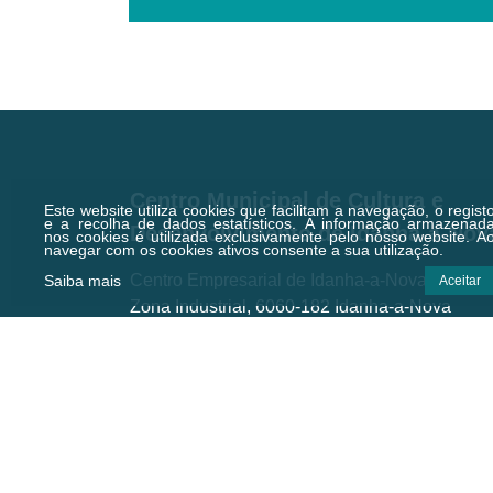
Centro Municipal de Cultura e
Este website utiliza cookies que facilitam a navegação, o regist
e a recolha de dados estatísticos.
A informação armazenad
Desenvolvimento de Idanha-a-Nov
nos cookies é utilizada exclusivamente pelo nosso website. A
navegar com os cookies ativos consente a sua utilização.
Centro Empresarial de Idanha-a-Nova,
Saiba mais
Aceitar
Zona Industrial, 6060-182 Idanha-a-Nova
Email.:
geral@cmcd.pt
Tel.:
(+351) 277 200 010
(Chamada para a rede fixa nacional)
C.GPS:
39.924474,-7.238823