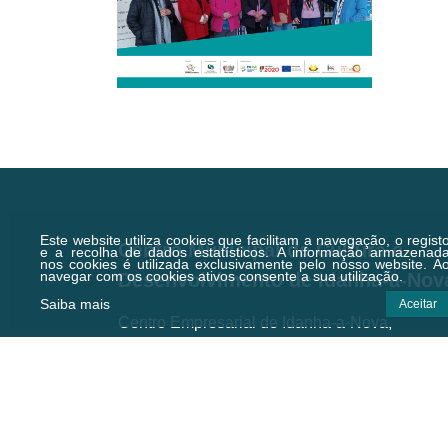
Este website utiliza cookies que facilitam a navegação, o regist
Centro Municipal de Cultura e
e a recolha de dados estatísticos.
A informação armazenad
nos cookies é utilizada exclusivamente pelo nosso website. A
navegar com os cookies ativos consente a sua utilização.
Desenvolvimento de Idanha-a-Nov
Saiba mais
Aceitar
Centro Empresarial de Idanha-a-Nova,
Zona Industrial, 6060-182 Idanha-a-Nova
Email.:
geral@cmcd.pt
Tel.:
(+351) 277 200 010
(Chamada para a rede fixa nacional)