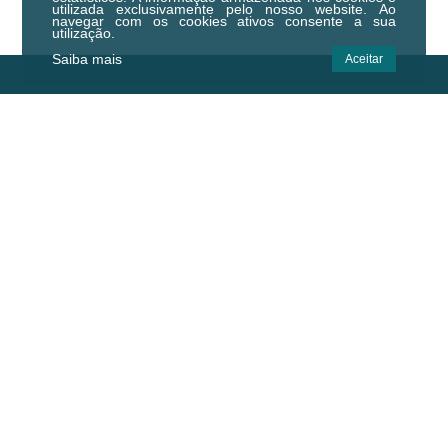
utilizada exclusivamente pelo nosso website. Ao
navegar com os cookies ativos consente a sua
utilização.
Saiba mais
Aceitar
Centro Municipal de Cultura e
Desenvolvimento de Idanha-a-Nova
Centro Empresarial de Idanha-a-Nova,
Zona Industrial, 6060-182 Idanha-a-Nova
Email.:
geral@cmcd.pt
Tel.:
(+351) 277 200 010
(Chamada para a rede fixa nacional)
C.GPS:
39.924474,-7.238823