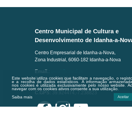
Centro Municipal de Cultura e
Desenvolvimento de Idanha-a-Nov
Centro Empresarial de Idanha-a-Nova,
Zona Industrial, 6060-182 Idanha-a-Nova
Email.:
geral@cmcd.pt
Este website utiliza cookies que facilitam a navegação, o regist
Tel.:
(+351) 277 200 010
e a recolha de dados estatísticos.
A informação armazenad
nos cookies é utilizada exclusivamente pelo nosso website. A
(Chamada para a rede fixa nacional)
navegar com os cookies ativos consente a sua utilização.
C.GPS:
39.924474,-7.238823
Saiba mais
Aceitar