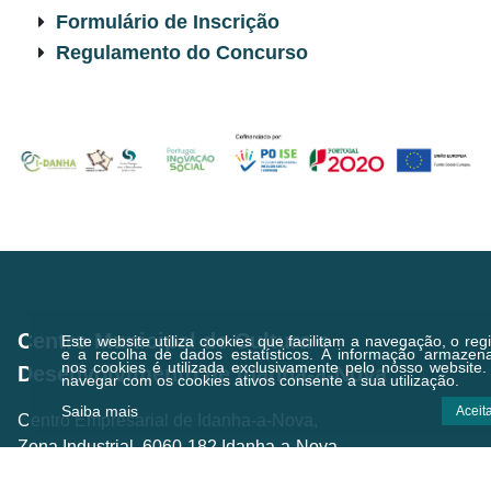
Formulário de Inscrição
Regulamento do Concurso
Centro Municipal de Cultura e
Este website utiliza cookies que facilitam a navegação, o regi
e a recolha de dados estatísticos.
A informação armazen
nos cookies é utilizada exclusivamente pelo nosso website.
Desenvolvimento de Idanha-a-Nova
navegar com os cookies ativos consente a sua utilização.
Saiba mais
Aceit
Centro Empresarial de Idanha-a-Nova,
Zona Industrial, 6060-182 Idanha-a-Nova
Email.:
geral@cmcd.pt