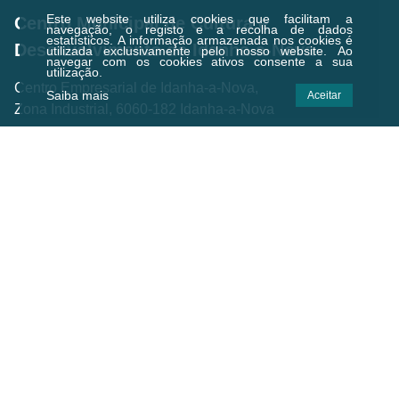
Este website utiliza cookies que facilitam a
Centro Municipal de Cultura e
navegação, o registo e a recolha de dados
estatísticos.
A informação armazenada nos cookies é
Desenvolvimento de Idanha-a-Nova
utilizada exclusivamente pelo nosso website. Ao
navegar com os cookies ativos consente a sua
utilização.
Centro Empresarial de Idanha-a-Nova,
Saiba mais
Aceitar
Zona Industrial, 6060-182 Idanha-a-Nova
Email.:
geral@cmcd.pt
Tel.:
(+351) 277 200 010
(Chamada para a rede fixa nacional)
C.GPS:
39.924474,-7.238823