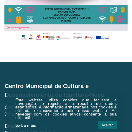
Centro Municipal de Cultura e
Desenvolvimento de Idanha-a-Nova
Este website utiliza cookies que facilitam a
navegação, o registo e a recolha de dados
estatísticos.
A informação armazenada nos cookies é
Centro Empresarial de Idanha-a-Nova,
utilizada exclusivamente pelo nosso website. Ao
navegar com os cookies ativos consente a sua
Zona Industrial, 6060-182 Idanha-a-Nova
utilização.
Saiba mais
Aceitar
Email.:
geral@cmcd.pt