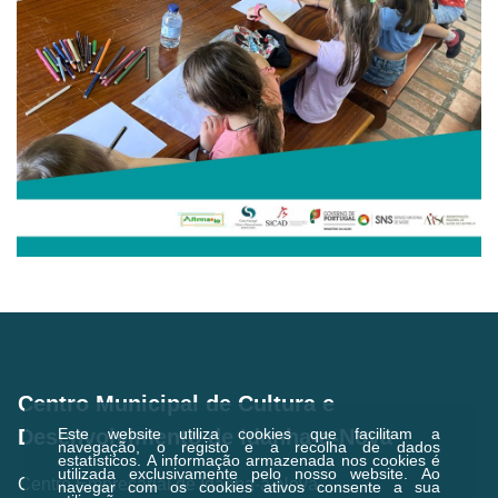
Centro Municipal de Cultura e
Este website utiliza cookies que facilitam a
Desenvolvimento de Idanha-a-Nova
navegação, o registo e a recolha de dados
estatísticos.
A informação armazenada nos cookies é
utilizada exclusivamente pelo nosso website. Ao
Centro Empresarial de Idanha-a-Nova,
navegar com os cookies ativos consente a sua