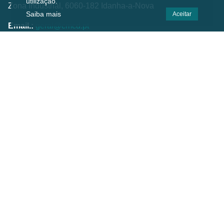
utilização.
Zona Industrial, 6060-182 Idanha-a-Nova
Saiba mais
Aceitar
Email.:
geral@cmcd.pt
Tel.:
(+351) 277 200 010
(Chamada para a rede fixa nacional)
C.GPS:
39.924474,-7.238823