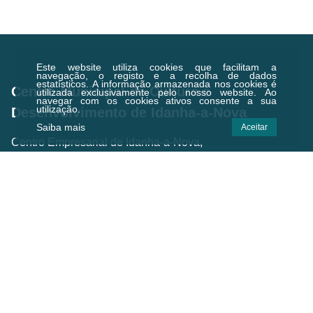
Este website utiliza cookies que facilitam a
navegação, o registo e a recolha de dados
estatísticos.
A informação armazenada nos cookies é
Centro Municipal de Cultura e
utilizada exclusivamente pelo nosso website. Ao
navegar com os cookies ativos consente a sua
utilização.
Desenvolvimento de Idanha-a-Nova
Saiba mais
Aceitar
Centro Empresarial de Idanha-a-Nova,
Zona Industrial, 6060-182 Idanha-a-Nova
Email.:
geral@cmcd.pt
Tel.:
(+351) 277 200 010
(Chamada para a rede fixa nacional)
C.GPS:
39.924474,-7.238823