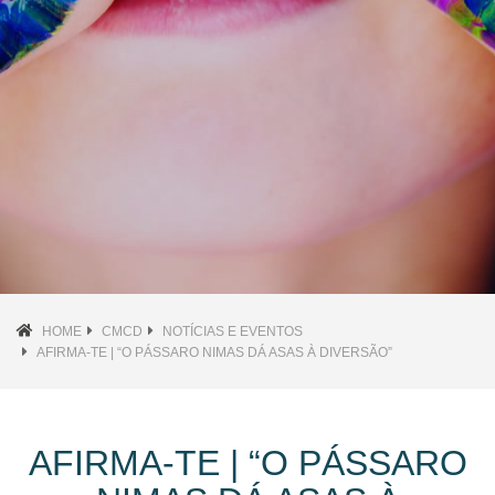
HOME
CMCD
NOTÍCIAS E EVENTOS
AFIRMA-TE | “O PÁSSARO NIMAS DÁ ASAS À DIVERSÃO”
AFIRMA-TE | “O PÁSSARO