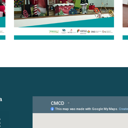
a
o
a
o