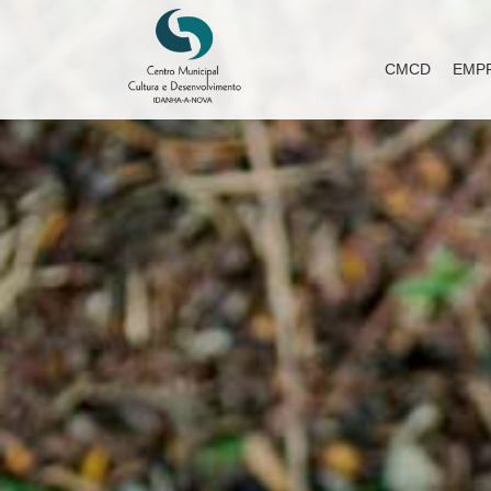
CMCD
EMP