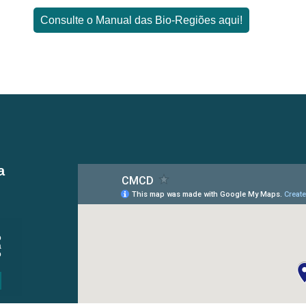
Consulte o Manual das Bio-Regiões aqui!
a
o
a
o