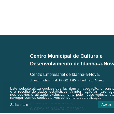
Centro Municipal de Cultura e
Desenvolvimento de Idanha-a-Nov
Centro Empresarial de Idanha-a-Nova,
Zona Industrial, 6060-182 Idanha-a-Nova
Este website utiliza cookies que facilitam a navegação, o regist
Email.:
geral@cmcd.pt
e a recolha de dados estatísticos.
A informação armazenad
nos cookies é utilizada exclusivamente pelo nosso website. A
Tel.:
(+351) 277 200 010
navegar com os cookies ativos consente a sua utilização.
(Chamada para a rede fixa nacional)
Saiba mais
Aceitar
C.GPS:
39.924474,-7.238823