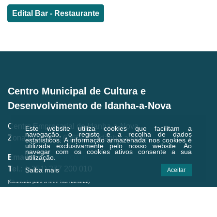
Edital Bar - Restaurante
Centro Municipal de Cultura e
Desenvolvimento de Idanha-a-Nova
Centro Empresarial de Idanha-a-Nova,
Este website utiliza cookies que facilitam a
navegação, o registo e a recolha de dados
Zona Industrial, 6060-182 Idanha-a-Nova
estatísticos.
A informação armazenada nos cookies é
utilizada exclusivamente pelo nosso website. Ao
navegar com os cookies ativos consente a sua
Email.:
geral@cmcd.pt
utilização.
Tel.:
(+351) 277 200 010
Saiba mais
Aceitar
(Chamada para a rede fixa nacional)
C.GPS:
39.924474,-7.238823