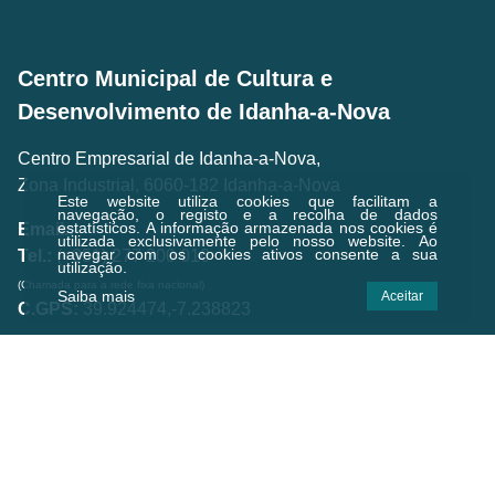
Centro Municipal de Cultura e
Desenvolvimento de Idanha-a-Nova
Centro Empresarial de Idanha-a-Nova,
Zona Industrial, 6060-182 Idanha-a-Nova
Este website utiliza cookies que facilitam a
navegação, o registo e a recolha de dados
estatísticos.
A informação armazenada nos cookies é
Email.:
geral@cmcd.pt
utilizada exclusivamente pelo nosso website. Ao
navegar com os cookies ativos consente a sua
Tel.:
(+351) 277 200 010
utilização.
(Chamada para a rede fixa nacional)
Saiba mais
Aceitar
C.GPS:
39.924474,-7.238823